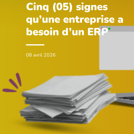
Cinq (05) signes
qu’une entreprise a
besoin d’un ERP
08 avril 2026