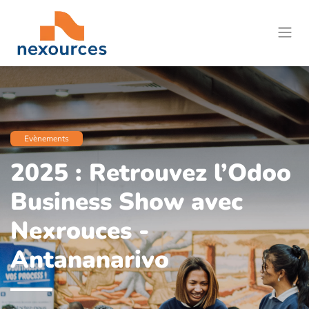
Evènements
2025 : Retrouvez l’Odoo
Business Show avec
Nexrouces -
Antananarivo