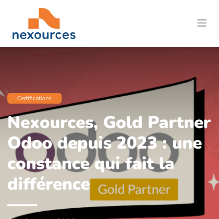
Certifications
Nexources, Gold Partner
Odoo depuis 2023 : une
constance qui fait la
différence